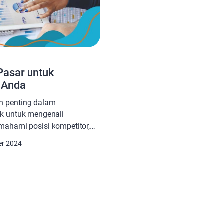
 Pasar untuk
 Anda
ah penting dalam
k untuk mengenali
ahami posisi kompetitor,
eluang pasar. Proses ini
er 2024
uk tetap relevan dan
ingan. Berikut adalah
s yang dapat Anda ikuti
r dengan efektif. 1.
sar Sebelum memulai,