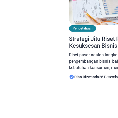
Pengetahuan
Strategi Jitu Riset
Kesuksesan Bisnis
Riset pasar adalah langk
pengembangan bisnis, bai
kebutuhan konsumen, mem
maupun mengidentifikasi p
Dian Rizwanda
26 Desemb
membantu bisnis Anda unt
kompetitif di tengah persa
langkah-langkah sistemati
untuk melakukan riset pasa
Tentukan Tujuan Riset Pa
tetapkan […]