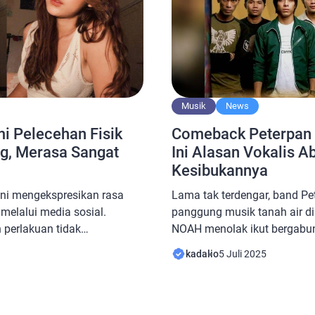
Musik
News
Comeback Peterpan 
i Pelecehan Fisik
Ini Alasan Vokalis A
g, Merasa Sangat
Kesibukannya
Lama tak terdengar, band P
ini mengekspresikan rasa
panggung musik tanah air di
elalui media sosial.
NOAH menolak ikut bergabu
 perlakuan tidak
dulu membesarkan namanya i
 setelah selesai tampil.
kadalio
5 Juli 2025
NOAH ogah comeback bersam
a, kejadian ini sebenarnya
NOAH memastikan tak terlib
aktu lalu. Penyanyi Nadin
memilih touring bareng Raf
api pengalaman buruk
kawan. Comeback Peterpan a
nggung. Melalui Instagram