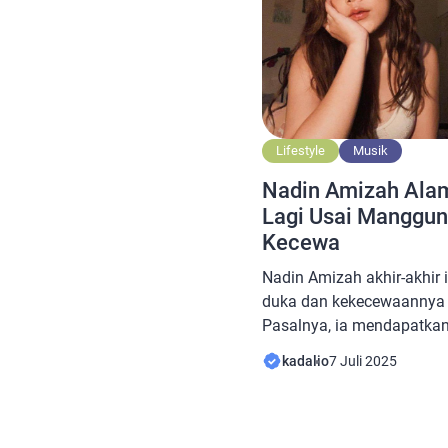
Lifestyle
Musik
Nadin Amizah Alam
Lagi Usai Manggun
Kecewa
Nadin Amizah akhir-akhir 
duka dan kekecewaannya m
Pasalnya, ia mendapatkan
menyenangkan secara fisik
kadalio
7 Juli 2025
Bukan yang pertama kaliny
pernah terjadi beberapa w
Amizah kembali menghad
setelah tampil di atas pa