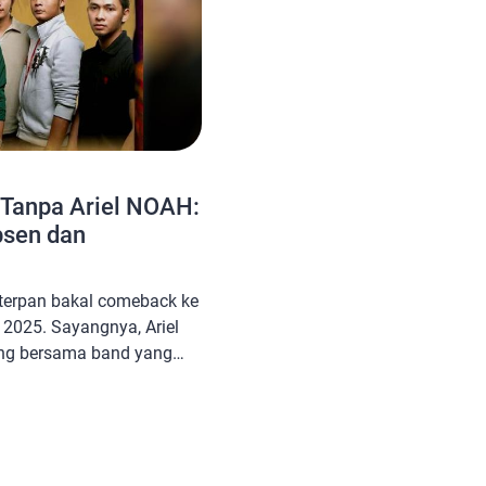
Tanpa Ariel NOAH:
bsen dan
eterpan bakal comeback ke
 2025. Sayangnya, Ariel
ng bersama band yang
tu. Apa penyebab Ariel
a band lamanya? Ariel
at comeback Peterpan,
fi Ahmad dan kawan-
kan ditandai dengan […]