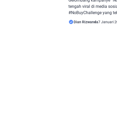
Gelombang kampanye “No
tengah viral di media sosi
#NoBuyChallenge yang te
juta kali di TikTok, kampa
Dian Rizwanda
7 Januari 
untuk mengurangi atau b
pembelian barang-barang 
setahun penuh. Muncul di
ketidakpastian ekonomi, 
fenomena gaya hidup, teta