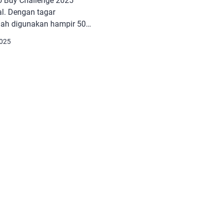
 Buy Challenge 2025”
al. Dengan tagar
lah digunakan hampir 50
nye ini mendorong individu
2025
ahkan menghentikan
tidak esensial selama
 tengah kekhawatiran atas
kampanye ini bukan hanya
pi juga […]