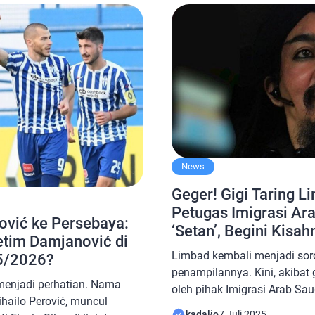
rut Cleveland Clinic, buta
milidetik masing-masing, m
12 […]
Namun, mengapa beberapa ha
News
Geger! Gigi Taring L
Petugas Imigrasi Ara
ović ke Persebaya:
‘Setan’, Begini Kisah
etim Damjanović di
Limbad kembali menjadi soro
5/2026?
penampilannya. Kini, akibat g
menjadi perhatian. Nama
oleh pihak Imigrasi Arab Saud
hailo Perović, muncul
dikenal sebagai seorang pes
kadalio
7 Juli 2025