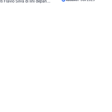
 Flavio Silva di lini depan.
misterius. Sosoknya dengan 
h meraih gelar juara
dan janggutnya juga sangat
ebaya Surabaya, Slavko
horor. Penahanan terjadi ket
ya bermain untuk Buducnost
menjalankan ibadah umrah.
rik karena Perović dan
Limbad di […]
ama-sama memimpin
uara Montenegrin pada