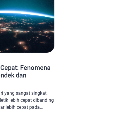
h Cepat: Fenomena
endek dan
ri yang sangat singkat.
detik lebih cepat dibanding
tar lebih cepat pada
yang lebih pendek akan
 dan 5 Agustus
sar 1,38 dan 1,52