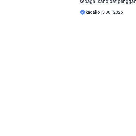
sebagai kandidat pengganti
Menariknya, Perović perna
kadalio
13 Juli 2025
bersama mantan bek Pers
Damjanovic, saat keduan
Podgorica. Cerita ini mena
Damjanovic pernah bers
Buducnost meraih gelar J
musim […]