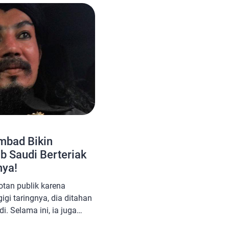
enurut timeanddate.com.
ri menjadi lebih […]
imbad Bikin
b Saudi Berteriak
nya!
tan publik karena
igi taringnya, dia ditahan
i. Selama ini, ia juga
ulap yang memiliki aura