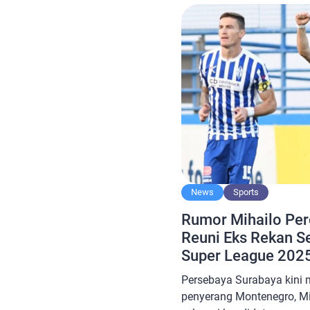
frekuensi yang sama. Menu
warna terjadi pada 1 dari 
News
Sports
Rumor Mihailo Per
Reuni Eks Rekan S
Super League 202
Persebaya Surabaya kini 
penyerang Montenegro, Mi