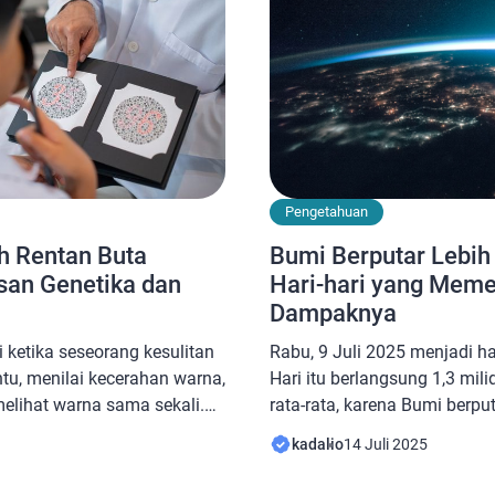
Pengetahuan
h Rentan Buta
Bumi Berputar Lebi
san Genetika dan
Hari-hari yang Mem
n
Dampaknya
 ketika seseorang kesulitan
Rabu, 9 Juli 2025 menjadi ha
u, menilai kecerahan warna,
Hari itu berlangsung 1,3 mili
elihat warna sama sekali.
rata-rata, karena Bumi berpu
uta orang di dunia
porosnya. Namun, hari-hari 
kadalio
14 Juli 2025
mun, yang menarik, kondisi
segera tiba. Tanggal 22 Juli
ia dan wanita dengan
diperkirakan memendek sebe