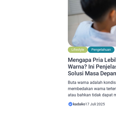
Lifestyle
Pengetahuan
Mengapa Pria Lebi
Warna? Ini Penjela
Solusi Masa Depa
Buta warna adalah kondisi
membedakan warna tertent
atau bahkan tidak dapat m
Diperkirakan sekitar 300 j
kadalio
17 Juli 2025
mengalami buta warna. Na
ini tidak memengaruhi pr