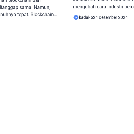
tilah blockchain dan
mengubah cara industri berop
i dianggap sama. Namun,
terbesar yang tengah menjad
nuhnya tepat. Blockchain
kadalio
24 Desember 2024
blockchain. Sebagai siste
jadi fondasi dari
transaksi digital, blockchai
coin, sementara Bitcoin
penting yang mampu mengub
mata uang digital yang
khususnya di bidang keuang
ockchain. Mari kita jelajahi
blockchain itu? Bagaimana [
ya dan bagaimana
usi dalam dunia transaksi