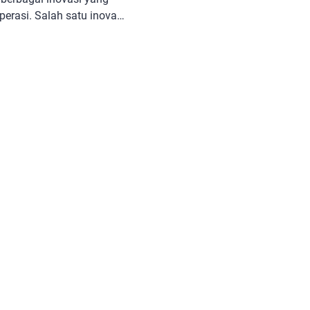
erasi. Salah satu inovasi
i sorotan adalah teknologi
m yang menjamin keamanan
n dianggap sebagai tonggak
ah paradigma industri,
an. Tapi, apa sebenarnya
…]