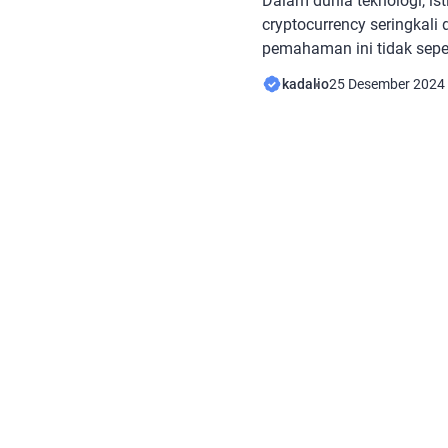
Dalam dunia teknologi, is
cryptocurrency seringkal
pemahaman ini tidak sepe
adalah teknologi yang men
kadalio
25 Desember 2024
cryptocurrency seperti Bit
adalah salah satu bentuk 
memanfaatkan teknologi bl
hubungan antara keduan
blockchain membawa revol
keuangan. Blockchain […]