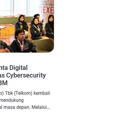
ta Digital
as Cybersecurity
IBM
o) Tbk (Telkom) kembali
 mendukung
al masa depan. Melalui
nggelar dua kelas khusus
 “Secure The Future:
 Young Professionals” dan