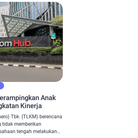
“The Hot Future Skill: Shapi
 tersebut untuk layanan
Kegiatan daring ini menggan
an tinggi (broadband
yakni F5 Networks dan IBM I
memerlukan waktu sebelum
Merampingkan Anak
gkatan Kinerja
sero) Tbk. (TLKM) berencana
 tidak memberikan
rusahaan tengah melakukan