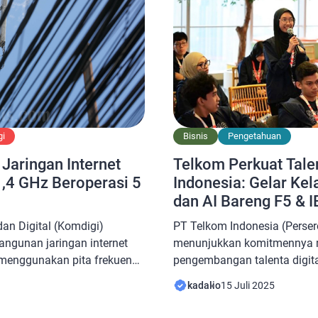
Bisnis
Pengetahuan
gi
Telkom Perkuat Talen
Jaringan Internet
Indonesia: Gelar Kel
1,4 GHz Beroperasi 5
dan AI Bareng F5 & 
PT Telkom Indonesia (Perser
an Digital (Komdigi)
menunjukkan komitmennya
gunan jaringan internet
pengembangan talenta digit
 menggunakan pita frekuensi
program Digistar, Telkom me
waktu hingga 5 tahun ke
kadalio
15 Juli 2025
bertema teknologi strategis:
nfrastruktur Digital Komdigi,
Cybersecurity Essentials for
enjelaskan langkah-langkah