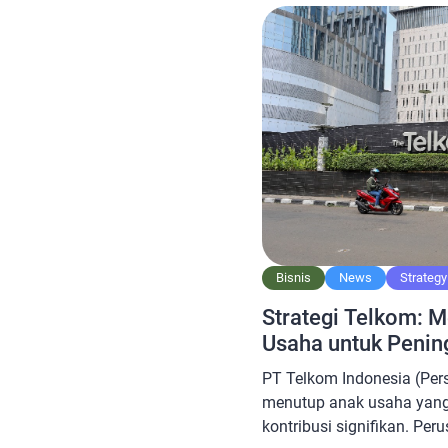
penggunaan pita frekuensi
akses nirkabel berkecepat
wireless access) masih 
manfaatnya dapat […]
Bisnis
News
Strategy
Strategi Telkom: 
Usaha untuk Penin
PT Telkom Indonesia (Per
menutup anak usaha yang
kontribusi signifikan. Pe