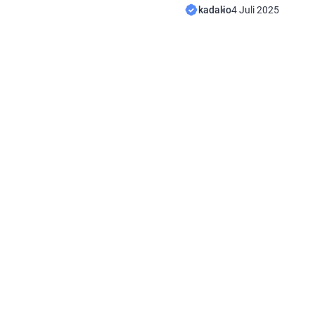
evaluasi secara menyeluru
kadalio
4 Juli 2025
12 anak perusahaan yang 
Pendapatan dari anak usah
dengan perusahaan. Adap
tersebut antara lain: PT M
PT Sigma Cipta Caraka […