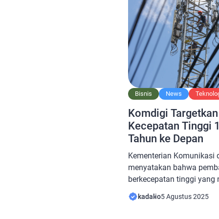
Bisnis
News
Teknolo
Komdigi Targetkan 
Kecepatan Tinggi 
Tahun ke Depan
Kementerian Komunikasi d
menyatakan bahwa pemban
berkecepatan tinggi yang
1,4 GHz akan memerlukan 
kadalio
5 Agustus 2025
depan. Direktur Jenderal I
Wayan Toni Supriyanto, m