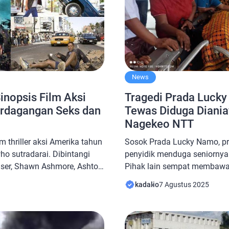
News
Sinopsis Film Aksi
Tragedi Prada Lucky
Perdagangan Seks dan
Tewas Diduga Diania
Nagekeo NTT
lm thriller aksi Amerika tahun
Sosok Prada Lucky Namo, pra
ho sutradarai. Dibintangi
penyidik menduga seniornya
auser, Shawn Ashmore, Ashton
Pihak lain sempat membawa
Sophia Bush, dan Mike Epps.
Ruang IGD RSUD Aeramo, Na
kadalio
7 Agustus 2025
 menulis naskahnya. Alur
sayang, setelah petugas mer
ce (2018) Film ini berfokus
Prada Lucky Namo menghemb
bersaudara di Cleveland.
pada Rabu (6/8/2025) sekita
Lucky Namo menghembuskan 