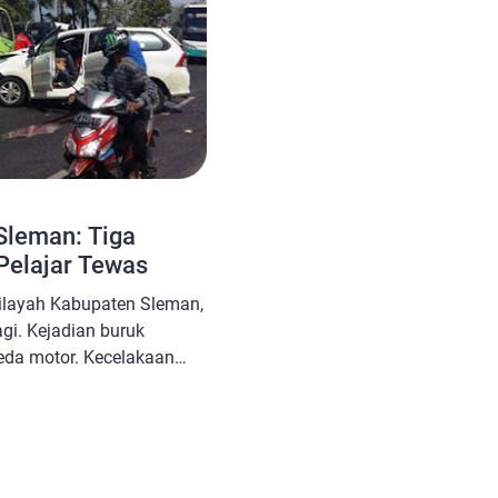
Sleman: Tiga
 Pelajar Tewas
 wilayah Kabupaten Sleman,
gi. Kejadian buruk
peda motor. Kecelakaan
abkan seorang siswa
ecelakaan adalah
indari. Oleh karena itu,
pada dan berhati-hati saat
tuhilah aturan yang pihak