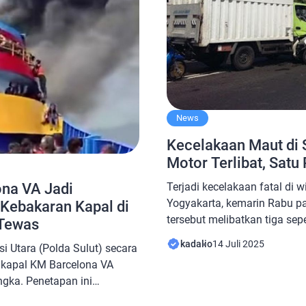
menjalani […]
News
Kecelakaan Maut di 
Motor Terlibat, Satu
Terjadi kecelakaan fatal di
na VA Jadi
Yogyakarta, kemarin Rabu pa
 Kebakaran Kapal di
tersebut melibatkan tiga se
 Tewas
mematikan tersebut menyeb
kadalio
14 Juli 2025
i Utara (Polda Sulut) secara
meninggal dunia. Bencana k
 kapal KM Barcelona VA
peristiwa yang setiap orang h
angka. Penetapan ini
disarankan untuk selalu was
 kapal di perairan Talise,
mengemudi di jalan raya. Pa