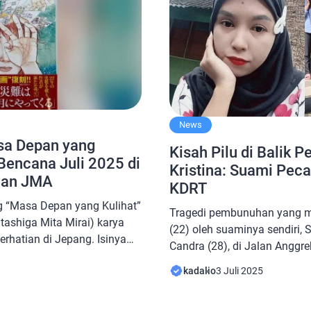
News
a Depan yang
Kisah Pilu di Balik 
Bencana Juli 2025 di
Kristina: Suami Pec
han JMA
KDRT
 “Masa Depan yang Kulihat”
Tragedi pembunuhan yang me
tashiga Mita Mirai) karya
(22) oleh suaminya sendiri, 
erhatian di Jepang. Isinya
Candra (28), di Jalan Anggr
epat memprediksi bencana
Anak Petai, Kecamatan Prab
kadalio
3 Juli 2025
u. Namun, Badan Meteorologi
duka mendalam bagi keluarg
ersebut. Menurut laporan
teman korban. Namun, di bali
i terbit pada 1 Juli 1999.