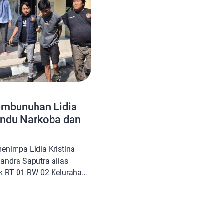
Pembunuhan Lidia
andu Narkoba dan
nimpa Lidia Kristina
Sandra Saputra alias
ek RT 01 RW 02 Kelurahan
umulih Utara, menyisakan
a, tetangga, dan teman-
k kesedihan itu, terkuak