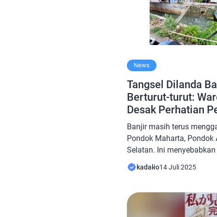
News
Tangsel Dilanda Ba
Berturut-turut: W
Desak Perhatian P
Banjir masih terus meng
Pondok Maharta, Pondok 
Selatan. Ini menyebabkan
sudah lima tahun berturut
kadalio
14 Juli 2025
Tuti, warga Perumahan P
mengungkapkan betapa se
kulkas baru karena rumahn
membeli kulkas setiap tah