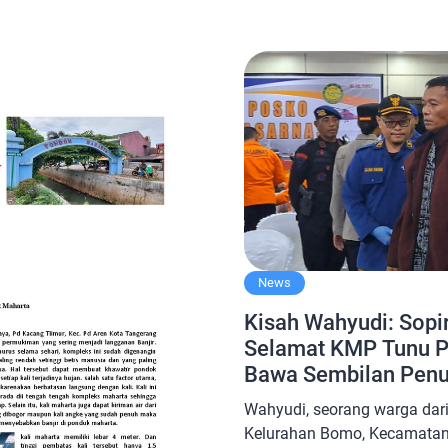
stiwa ini menewaskan tiga
berwenang tetapkan, serta […
 ratusan korban lainnya.
, Kombes Pol Alamsyah
penetapan tersangka
an indikasi pelanggaran […]
News
Kisah Wahyudi: Sopi
Selamat KMP Tunu P
Bawa Sembilan Pen
Wahyudi, seorang warga dar
Kelurahan Bomo, Kecamatan 