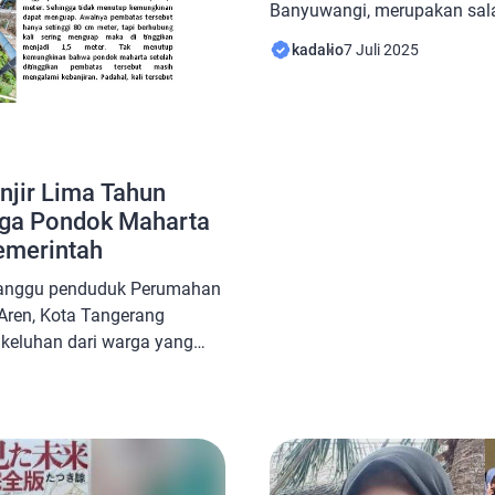
Banyuwangi, merupakan sala
dari tenggelamnya Kapal K
kadalio
7 Juli 2025
pada Rabu, 2 Juli 2025. Dia 
selamat, meskipun kejadian 
meninggalkan trauma bagin
seorang sopir travel yang tu
KMP Tunu Pratama Jaya. […
njir Lima Tahun
arga Pondok Maharta
emerintah
ganggu penduduk Perumahan
Aren, Kota Tangerang
 keluhan dari warga yang
-turut menjadi korban. Samra
ondok Maharta,
tiap tahun ia harus membeli
ya tergenang air. “Saya
un. Sudah lima tahun, berarti