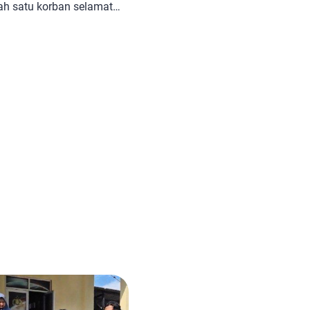
h satu korban selamat
MP Tunu Pratama Jaya
sangat bersyukur telah
tersebut masih
ya. Wahyudi adalah
rut berada di dalam Kapal
]