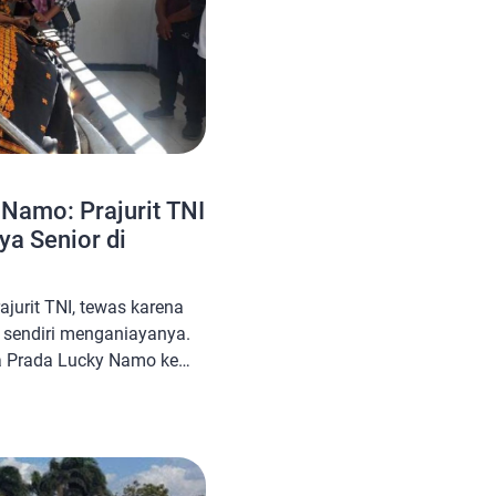
 Namo: Prajurit TNI
ya Senior di
jurit TNI, tewas karena
 sendiri menganiayanya.
 Prada Lucky Namo ke
gekeo, NTT. Namun,
awatnya secara intensif,
uskan napas terakhir
r pukul 11.23 WITA. Prada
napas terakhir setelah