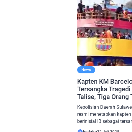
News
Kapten KM Barcelo
Tersangka Tragedi
Talise, Tiga Orang
Kepolisian Daerah Sulawes
resmi menetapkan kapten
berinisial IB sebagai ters
menyusul tragedi kebakaran
kadalio
22 Juli 2025