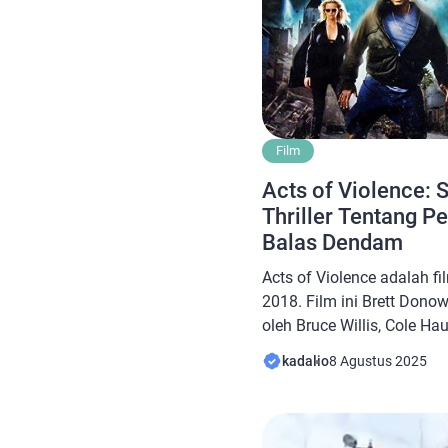
Film
Acts of Violence: 
Thriller Tentang 
Balas Dendam
Acts of Violence adalah fi
2018. Film ini Brett Donow
oleh Bruce Willis, Cole H
Holmes, Melissa Bolona, 
kadalio
8 Agustus 2025
Nicolas Aaron Mezzanatto
Cerita Film Acts of Violen
pada kehidupan McGregor 
Dua bersaudara, […]