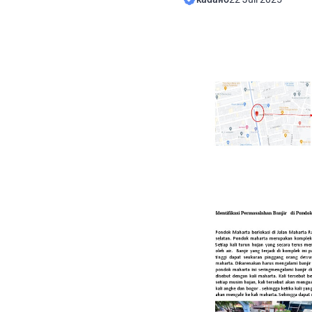
Minggu (20/7/2025). Peri
penumpang dan melibatkan
Kabid Humas Polda Sulut
Hasibuan, mengumumkan 
setelah penyidik menemuk