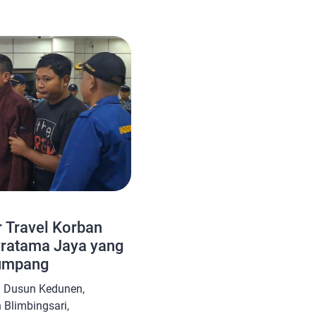
]
r Travel Korban
ratama Jaya yang
umpang
i Dusun Kedunen,
Blimbingsari,