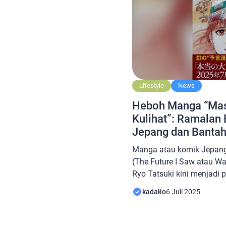
lima buah […]
Lifestyle
News
Heboh Manga “Mas
Kulihat”: Ramalan 
Jepang dan Banta
Manga atau komik Jepang
(The Future I Saw atau Wa
Ryo Tatsuki kini menjadi p
dianggap sudah secara t
kadalio
6 Juli 2025
yang terjadi di negara it
Jepang membantah klaim t
CNN, manga itu pertama kal