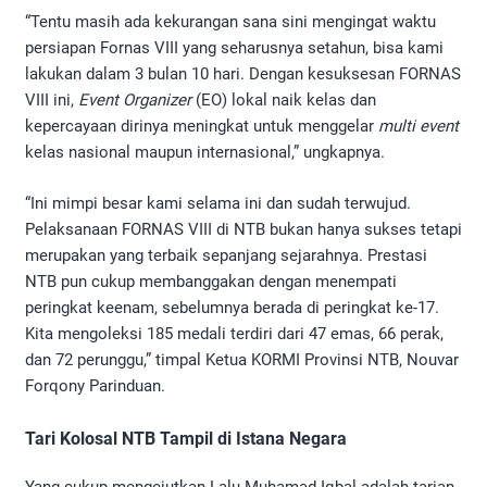
“Tentu masih ada kekurangan sana sini mengingat waktu
persiapan Fornas VIII yang seharusnya setahun, bisa kami
lakukan dalam 3 bulan 10 hari. Dengan kesuksesan FORNAS
VIII ini,
Event Organizer
(EO) lokal naik kelas dan
kepercayaan dirinya meningkat untuk menggelar
multi event
kelas nasional maupun internasional,” ungkapnya.
“Ini mimpi besar kami selama ini dan sudah terwujud.
Pelaksanaan FORNAS VIII di NTB bukan hanya sukses tetapi
merupakan yang terbaik sepanjang sejarahnya. Prestasi
NTB pun cukup membanggakan dengan menempati
peringkat keenam, sebelumnya berada di peringkat ke-17.
Kita mengoleksi 185 medali terdiri dari 47 emas, 66 perak,
dan 72 perunggu,” timpal Ketua KORMI Provinsi NTB, Nouvar
Forqony Parinduan.
Tari Kolosal NTB Tampil di Istana Negara
Yang cukup mengejutkan Lalu Muhamad Iqbal adalah tarian