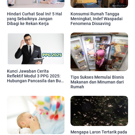
Hindari Curhat Soal Ini! 5 Hal
Konsumsi Rumah Tangga
yang Sebaiknya Jangan
Meningkat, Indef Waspadai
Dibagi ke Rekan Kerja
Fenomena Dissaving
Kunci Jawaban Cerita
Reflektif Modul 3 PPG 2025:
Tips Sukses Memulai Bisnis
Hubungan Pancasila dan Budi
Makanan dan Minuman dari
Pekerti Ki Hadjar Dewantara
Rumah
Mengapa Laron Tertarik pada