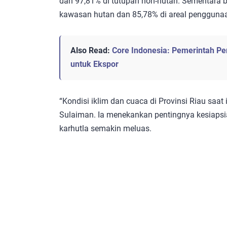
dan 97,81% di tutupan non-hutan. Sementara b
kawasan hutan dan 85,78% di areal penggunaa
Also Read:
Core Indonesia: Pemerintah Per
untuk Ekspor
“Kondisi iklim dan cuaca di Provinsi Riau saat 
Sulaiman. Ia menekankan pentingnya kesiapsia
karhutla semakin meluas.