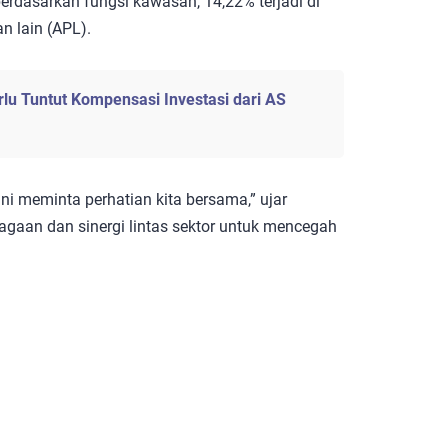
erdasarkan fungsi kawasan, 14,22% terjadi di
n lain (APL).
lu Tuntut Kompensasi Investasi dari AS
ini meminta perhatian kita bersama,” ujar
gaan dan sinergi lintas sektor untuk mencegah