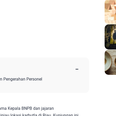
−
an Pengerahan Personel
ama Kepala BNPB dan jajaran
jau lokasi karhutla di Riau. Kunjungan ini