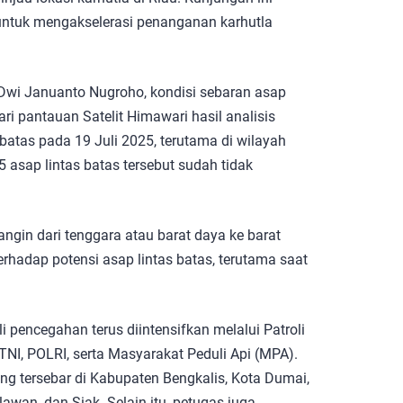
 untuk mengakselerasi penanganan karhutla
wi Januanto Nugroho, kondisi sebaran asap
ari pantauan Satelit Himawari hasil analisis
atas pada 19 Juli 2025, terutama di wilayah
5 asap lintas batas tersebut sudah tidak
ngin dari tenggara atau barat daya ke barat
erhadap potensi asap lintas batas, terutama saat
pencegahan terus diintensifkan melalui Patroli
TNI, POLRI, serta Masyarakat Peduli Api (MPA).
ang tersebar di Kabupaten Bengkalis, Kota Dumai,
alawan, dan Siak. Selain itu, petugas juga