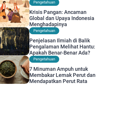
Diwaspadai
Pengetahuan
Krisis Pangan: Ancaman
Global dan Upaya Indonesia
Menghadapinya
Pengetahuan
Penjelasan Ilmiah di Balik
Pengalaman Melihat Hantu:
Apakah Benar-Benar Ada?
Pengetahuan
7 Minuman Ampuh untuk
Membakar Lemak Perut dan
Mendapatkan Perut Rata