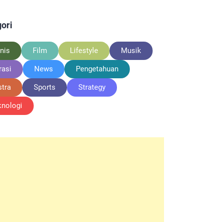
ori
nis
Film
Lifestyle
Musik
rasi
News
Pengetahuan
stra
Sports
Strategy
knologi