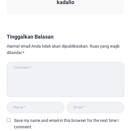
kadalio
Tinggalkan Balasan
Alamat email Anda tidak akan dipublikasikan.
Ruas yang wajib
ditandai
*
Save my name and email in this browser for the next time I
comment.