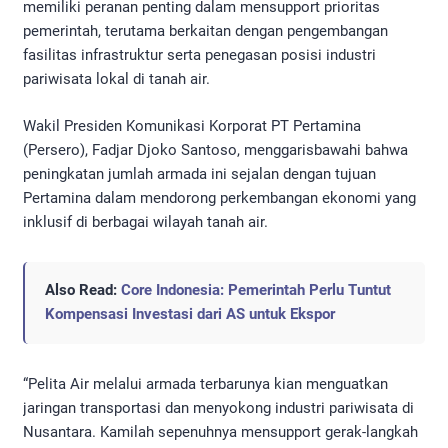
memiliki peranan penting dalam mensupport prioritas
pemerintah, terutama berkaitan dengan pengembangan
fasilitas infrastruktur serta penegasan posisi industri
pariwisata lokal di tanah air.
Wakil Presiden Komunikasi Korporat PT Pertamina
(Persero), Fadjar Djoko Santoso, menggarisbawahi bahwa
peningkatan jumlah armada ini sejalan dengan tujuan
Pertamina dalam mendorong perkembangan ekonomi yang
inklusif di berbagai wilayah tanah air.
Also Read:
Core Indonesia: Pemerintah Perlu Tuntut
Kompensasi Investasi dari AS untuk Ekspor
“Pelita Air melalui armada terbarunya kian menguatkan
jaringan transportasi dan menyokong industri pariwisata di
Nusantara. Kamilah sepenuhnya mensupport gerak-langkah