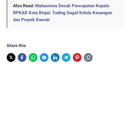
Also Read:
Mahasiswa Desak Pencopotan Kepala
BPKAD Kota Binjai: Tuding Gagal Kelola Keuangan
dan Proyek Daerah
Share this: