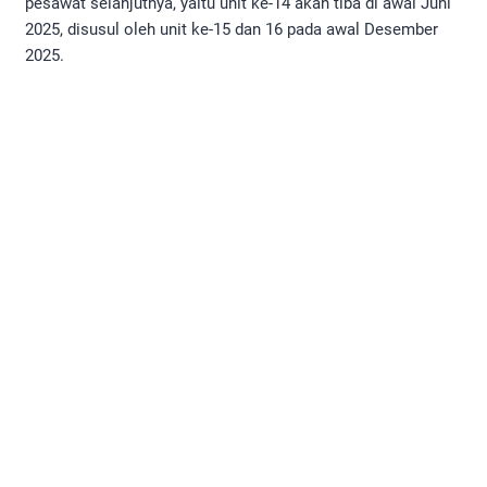
pesawat selanjutnya, yaitu unit ke-14 akan tiba di awal Juni
2025, disusul oleh unit ke-15 dan 16 pada awal Desember
2025.