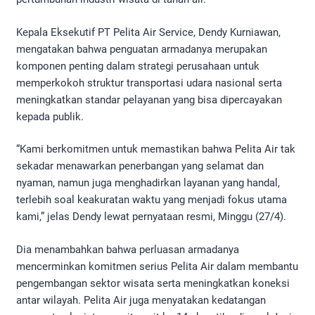
Kepala Eksekutif PT Pelita Air Service, Dendy Kurniawan,
mengatakan bahwa penguatan armadanya merupakan
komponen penting dalam strategi perusahaan untuk
memperkokoh struktur transportasi udara nasional serta
meningkatkan standar pelayanan yang bisa dipercayakan
kepada publik.
“Kami berkomitmen untuk memastikan bahwa Pelita Air tak
sekadar menawarkan penerbangan yang selamat dan
nyaman, namun juga menghadirkan layanan yang handal,
terlebih soal keakuratan waktu yang menjadi fokus utama
kami,” jelas Dendy lewat pernyataan resmi, Minggu (27/4).
Dia menambahkan bahwa perluasan armadanya
mencerminkan komitmen serius Pelita Air dalam membantu
pengembangan sektor wisata serta meningkatkan koneksi
antar wilayah. Pelita Air juga menyatakan kedatangan