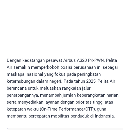
Dengan kedatangan pesawat Airbus A320 PK-PWN, Pelita
Air semakin memperkokoh posisi perusahaan ini sebagai
maskapai nasional yang fokus pada peningkatan
keterhubungan dalam negeri. Pada tahun 2025, Pelita Air
berencana untuk meluaskan rangkaian jalur
penerbangannya, menambah jumlah keberangkatan harian,
serta menyediakan layanan dengan prioritas tinggi atas
ketepatan waktu (On-Time Performance/OTP), guna
membantu percepatan mobilitas penduduk di Indonesia.