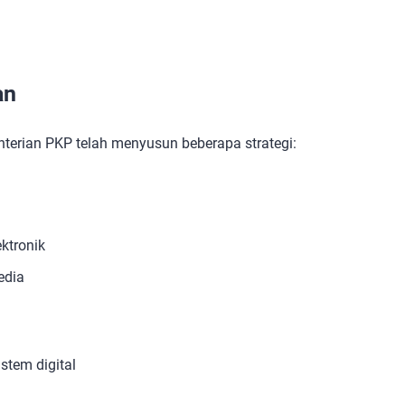
an
terian PKP telah menyusun beberapa strategi:
ktronik
edia
tem digital