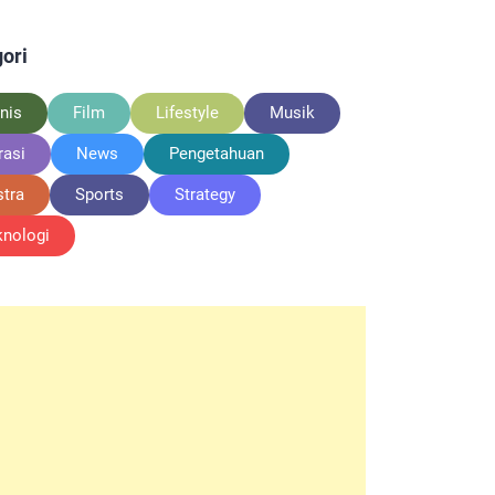
ori
nis
Film
Lifestyle
Musik
rasi
News
Pengetahuan
stra
Sports
Strategy
knologi