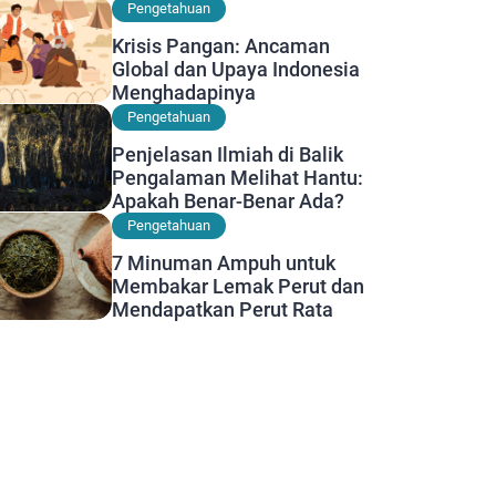
Diwaspadai
Pengetahuan
Krisis Pangan: Ancaman
Global dan Upaya Indonesia
Menghadapinya
Pengetahuan
Penjelasan Ilmiah di Balik
Pengalaman Melihat Hantu:
Apakah Benar-Benar Ada?
Pengetahuan
7 Minuman Ampuh untuk
Membakar Lemak Perut dan
Mendapatkan Perut Rata