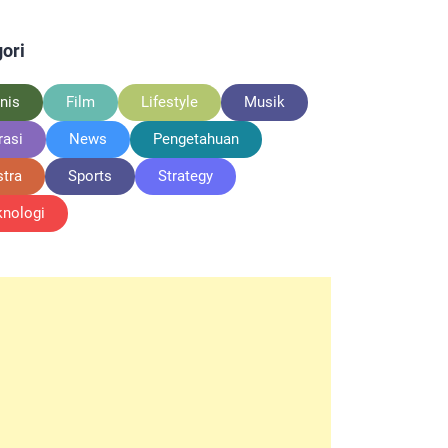
ori
nis
Film
Lifestyle
Musik
rasi
News
Pengetahuan
stra
Sports
Strategy
knologi