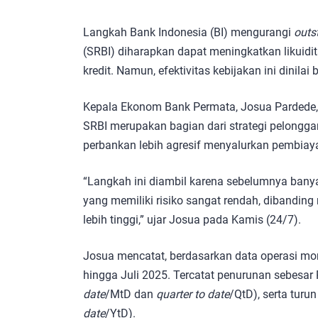
Langkah Bank Indonesia (BI) mengurangi
outs
(SRBI) diharapkan dapat meningkatkan likui
kredit. Namun, efektivitas kebijakan ini dinilai
Kepala Ekonom Bank Permata, Josua Pardede
SRBI merupakan bagian dari strategi pelonggar
perbankan lebih agresif menyalurkan pembiayaan
“Langkah ini diambil karena sebelumnya ban
yang memiliki risiko sangat rendah, dibanding 
lebih tinggi,” ujar Josua pada Kamis (24/7).
Josua mencatat, berdasarkan data operasi mon
hingga Juli 2025. Tercatat penurunan sebesar R
date
/MtD dan
quarter to date
/QtD), serta turun
date
/YtD).