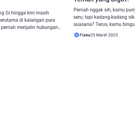
Pernah nggak sih, kamu pun
g Gi hingga kini masih
seru, tapi kadang-kadang si
 terutama di kalangan para
suasana? Terus, kamu bingun
pernah menjalin hubungan
ngundang dia ke acara bare
ahun, tetapi akhirnya
Fiana
25 Maret 2025
mending nggak usah? Kita baka
hun 2015 karena kesibukan
nyomot saran dari Confuciu
 Gi telah menikah dengan
jawab pertanyaan ini. Pende
23. Berbeda dengan Yoona,
semua bisa akur nggak sih? 