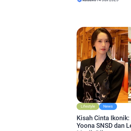
mereka. Teuku Ryan meng
khusus terhadap Olla Ram
tidak memiliki hubungan 
dekat,” ujar Teuku Ryan dil
Lifestyle
News
Kisah Cinta Ikonik
Yoona SNSD dan Le