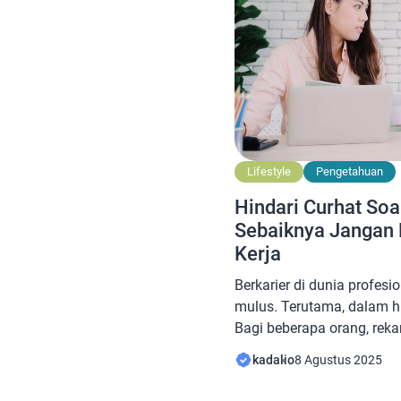
Lifestyle
Pengetahuan
Hindari Curhat Soal
Sebaiknya Jangan 
Kerja
Berkarier di dunia profesio
mulus. Terutama, dalam h
Bagi beberapa orang, reka
besar bagi lingkungan kerj
kadalio
8 Agustus 2025
mereka. Namun, membangu
tidak semudah yang diba