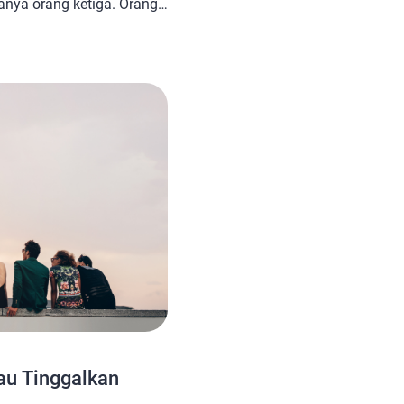
anya orang ketiga. Orang
agai status, baik
le, laki-laki beristri,
 Biasanya, orang ketiga
san dalam rumah tangga.
engetahui ciri-ciri
 laki-laki […]
au Tinggalkan