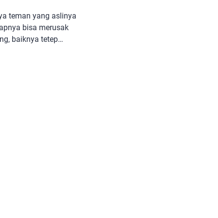
ya teman yang aslinya
kapnya bisa merusak
g, baiknya tetep
ng teman-teman atau
l lihat dari sisi filosofi,
s dan John Locke buat
katan Confucius: Kita
[…]