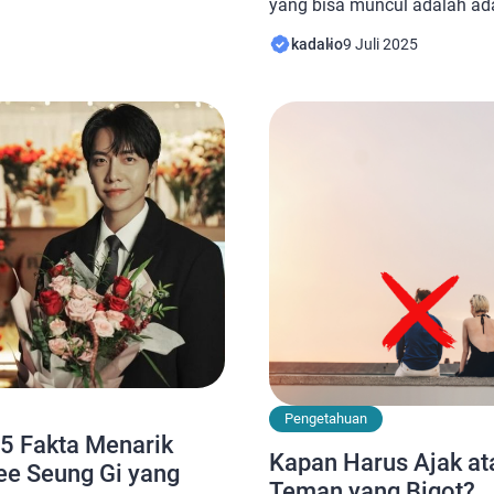
yang bisa muncul adalah ad
akui memiliki perasaan
ketiga bisa berasal dari berb
lan. “Saya dan Kak Olla
kadalio
9 Juli 2025
perempuan single, laki-laki sing
apa pun. Kami hanya teman
hingga perempuan bersuami.
ansir dari […]
akan mengancam keharmoni
Oleh karena itu, Anda perlu m
perempuan bersuami mencintai
Pengetahuan
: 5 Fakta Menarik
Kapan Harus Ajak at
e Seung Gi yang
Teman yang Bigot?