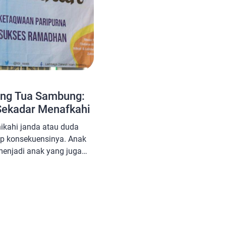
ng Tua Sambung:
Sekadar Menafkahi
kahi janda atau duda
ap konsekuensinya. Anak
enjadi anak yang juga
 ada hubungan darah,
a diemban orang tua
emberikan kasih sayang,
membesarkannya, hingga
ri. Sedangkan anak […]