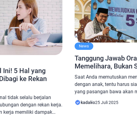
News
Tanggung Jawab Ora
Memelihara, Bukan 
 Ini! 5 Hal yang
Saat Anda memutuskan meni
Dibagi ke Rekan
dengan anak, tentu harus si
yang pasangan bawa akan m
nal tidak selalu berjalan
akan diurus. Meskipun tidak
kadalio
25 Juli 2025
ubungan dengan rekan kerja.
tanggung jawab itu biasany
n kerja memiliki dampak
sambung. Ini tidak hanya m
a dan karier profesional
tetapi juga materi selama 
n relasi dengan rekan kerja
nantinya bisa menjadi mandi
yangkan. Ada batasan yang