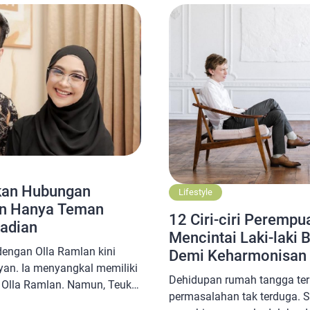
a hormati. Ketika kita
gan baik dengan […]
kan Hubungan
Lifestyle
an Hanya Teman
12 Ciri-ciri Peremp
Jadian
Mencintai Laki-laki 
engan Olla Ramlan kini
Demi Keharmonisan
yan. Ia menyangkal memiliki
Dehidupan rumah tangga terk
Olla Ramlan. Namun, Teuku
permasalahan tak terduga. 
bungan sebenarnya antara