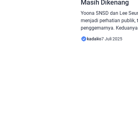
Masih Dikenang
Yoona SNSD dan Lee Seun
menjadi perhatian publik,
penggemarnya. Keduanya 
asmara selama sekitar 2 t
kadalio
7 Juli 2025
memilih berpisah pada ta
masing-masing. Lee Seung
Lee Da In pada 7 April 20
yang hingga kini […]