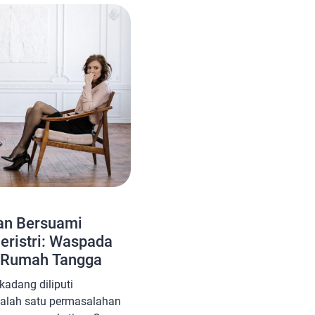
uan Bersuami
Beristri: Waspada
 Rumah Tangga
adang diliputi
Salah satu permasalahan