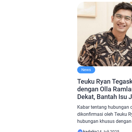
perlu kita tetapkan dan kit
mampu membangun hubun
News
Teuku Ryan Tegas
dengan Olla Raml
Dekat, Bantah Isu 
Kabar tentang hubungan d
dikonfirmasi oleh Teuku R
hubungan khusus dengan 
Ryan juga menekankan hu
kadalio
14 Juli 2025