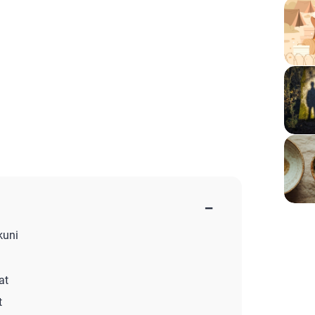
−
kuni
at
t