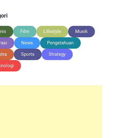
ori
nis
Film
Lifestyle
Musik
rasi
News
Pengetahuan
stra
Sports
Strategy
knologi