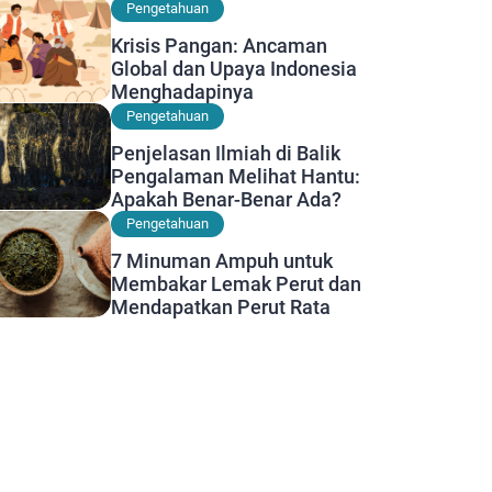
Diwaspadai
Pengetahuan
Krisis Pangan: Ancaman
Global dan Upaya Indonesia
Menghadapinya
Pengetahuan
Penjelasan Ilmiah di Balik
Pengalaman Melihat Hantu:
Apakah Benar-Benar Ada?
Pengetahuan
7 Minuman Ampuh untuk
Membakar Lemak Perut dan
Mendapatkan Perut Rata