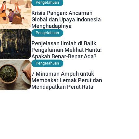
Diwaspadai
Pengetahuan
Krisis Pangan: Ancaman
Global dan Upaya Indonesia
Menghadapinya
Pengetahuan
Penjelasan Ilmiah di Balik
Pengalaman Melihat Hantu:
Apakah Benar-Benar Ada?
Pengetahuan
7 Minuman Ampuh untuk
Membakar Lemak Perut dan
Mendapatkan Perut Rata