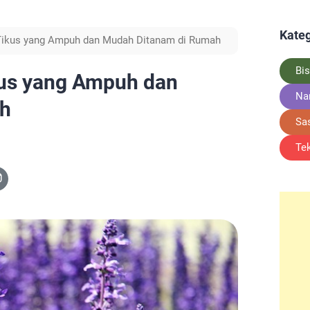
Kateg
Tikus yang Ampuh dan Mudah Ditanam di Rumah
Bis
kus yang Ampuh dan
Na
ah
Sa
Te