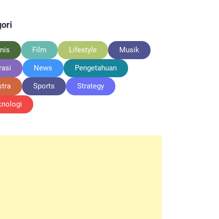
ori
nis
Film
Lifestyle
Musik
rasi
News
Pengetahuan
stra
Sports
Strategy
knologi