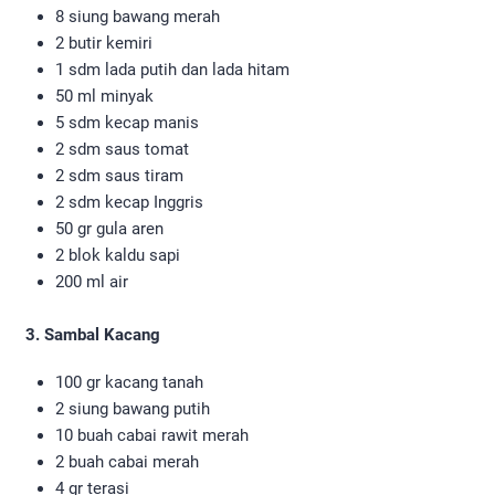
8 siung bawang merah
2 butir kemiri
1 sdm lada putih dan lada hitam
50 ml minyak
5 sdm kecap manis
2 sdm saus tomat
2 sdm saus tiram
2 sdm kecap Inggris
50 gr gula aren
2 blok kaldu sapi
200 ml air
3. Sambal Kacang
100 gr kacang tanah
2 siung bawang putih
10 buah cabai rawit merah
2 buah cabai merah
4 gr terasi