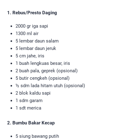
1. Rebus/Presto Daging
2000 gr iga sapi
1300 ml air
5 lembar daun salam
5 lembar daun jeruk
5 cm jahe, iris
1 buah lengkuas besar, iris
2 buah pala, geprek (opsional)
5 butir cengkeh (opsional)
½ sdm lada hitam utuh (opsional)
2 blok kaldu sapi
1 sdm garam
1 sdt merica
2. Bumbu Bakar Kecap
5 siung bawang putih